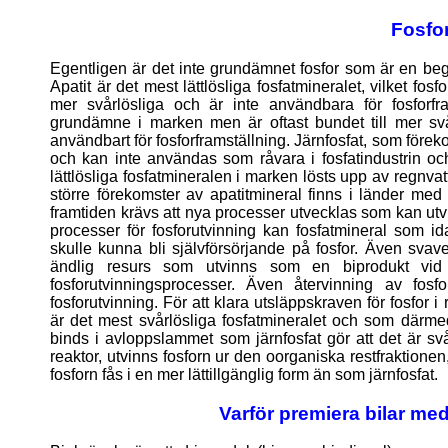
Fosfor
Egentligen är det inte grundämnet fosfor som är en begrä
Apatit är det mest lättlösliga fosfatmineralet, vilket fo
mer svårlösliga och är inte användbara för fosforfr
grundämne i marken men är oftast bundet till mer svår
användbart för fosforframställning. Järnfosfat, som förek
och kan inte användas som råvara i fosfatindustrin och
lättlösliga fosfatmineralen i marken lösts upp av regnvat
större förekomster av apatitmineral finns i länder med 
framtiden krävs att nya processer utvecklas som kan utvi
processer för fosforutvinning kan fosfatmineral som i
skulle kunna bli självförsörjande på fosfor. Även svave
ändlig resurs som utvinns som en biprodukt vid ol
fosforutvinningsprocesser. Även återvinning av fos
fosforutvinning. För att klara utsläppskraven för fosfor 
är det mest svårlösliga fosfatmineralet och som därmed 
binds i avloppslammet som järnfosfat gör att det är 
reaktor, utvinns fosforn ur den oorganiska restfraktione
fosforn fås i en mer lättillgänglig form än som järnfosfat.
Varför premiera bilar me