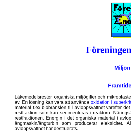
Föreningen
Miljön
Framtid
Läkemedelsrester, organiska miljögifter och mikroplaste
av. En lösning kan vara att använda
oxidation i superkrit
material t.ex biobränslen till avloppsvattnet varefter
restfraktion som kan sedimenteras i reaktorn. Närings
restfraktionen. Energin i det organiska material i avlo
ångmaskin/ångturbin som producerar elektricitet. Al
avloppsvattnet har destruerats.