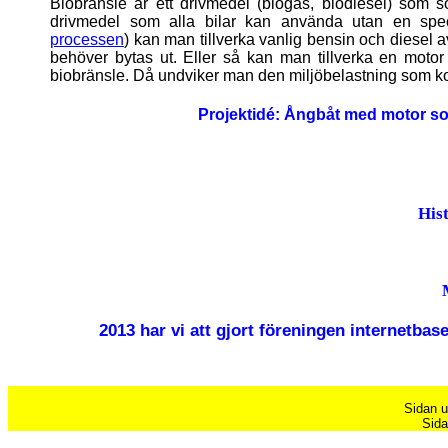
Biobränsle är ett drivmedel (biogas, biodiesel) som so
drivmedel som alla bilar kan använda utan en spec
processen
) kan man tillverka vanlig bensin och diesel av
behöver bytas ut. Eller så kan man tillverka en motor 
biobränsle. Då undviker man den miljöbelastning som ko
Projektidé:
Ångbåt med motor som
His
2013 har vi att gjort föreningen internetbas
Sidan u
Sida