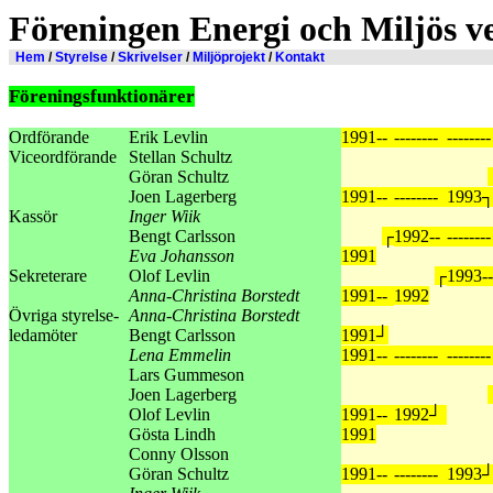
Föreningen Energi och Miljös 
Hem
/
Styrelse
/
Skrivelser
/
Miljöprojekt
/
Kontakt
Föreningsfunktionärer
Ordförande
Erik Levlin
1991--
--------
--------
Viceordförande
Stellan Schultz
Göran Schultz
Joen Lagerberg
1991--
--------
1993
Kassör
Inger Wiik
Bengt Carlsson
┌
1992--
--------
Eva Johansson
1991
Sekreterare
Olof Levlin
┌
1993--
Anna-Christina Borstedt
1991--
1992
Övriga styrelse-
Anna-Christina Borstedt
ledamöter
Bengt Carlsson
1991┘
Lena Emmelin
1991--
--------
--------
Lars Gummeson
Joen Lagerberg
Olof Levlin
1991--
1992┘
Gösta Lindh
1991
Conny Olsson
Göran Schultz
1991--
--------
1993