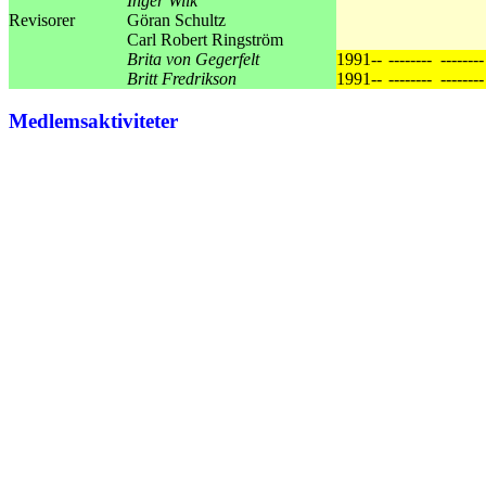
Inger Wiik
Revisorer
Göran Schultz
Carl Robert Ringström
Brita von Gegerfelt
1991--
--------
--------
Britt Fredrikson
1991--
--------
--------
Medlemsaktiviteter